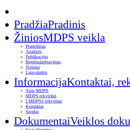
Pradžia
Pradinis
Žinios
MDPS veikla
Pranešimai
Analizės
Publikacijos
Bendradarbiavimas
Teismai
Laisvalaikis
Informacija
Kontaktai, rek
Apie MDPS
MDPS rekvizitai
LMDPSS rekvizitai
Kontaktai
Sąrašai
Dokumentai
Veiklos dok
Susirašinėjimas