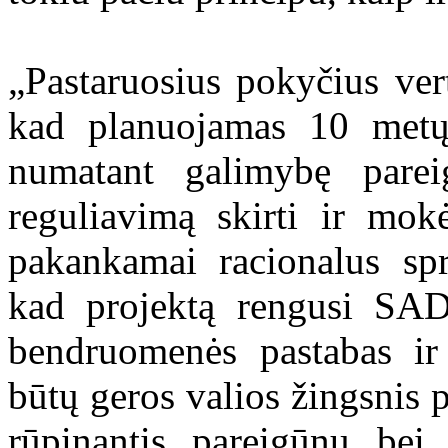
„Pastaruosius pokyčius ve
kad planuojamas 10 metų 
numatant galimybę parei
reguliavimą skirti ir mokė
pakankamai racionalus spr
kad projektą rengusi SAD
bendruomenės pastabas ir
būtų geros valios žingsnis p
rūpinantis pareigūnų bei 