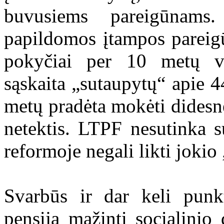
buvusiems pareigūnams.
papildomos įtampos parei
pokyčiai per 10 metų va
sąskaita „sutaupytų“ apie 
metų pradėta mokėti didesn
netektis. LTPF nesutinka 
reformoje negali likti jokio 
Svarbūs ir dar keli punkt
pensiją mažinti socialinio