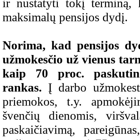
ir nustatyti tokį terminą, 
maksimalų pensijos dydį.
Norima, kad pensijos dy
užmokesčio už vienus tar
kaip 70 proc. paskuti
rankas.
Į darbo užmokestį 
priemokos, t.y. apmokėj
švenčių dienomis, viršva
paskaičiavimą, pareigūna