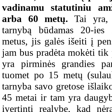
vadinamu statutiniu amž
arba 60 metų.
Tai yra, 
tarnybą būdamas 20-ies 
metus, jis galės išeiti į pe
jam bus pradėta mokėti tik p
yra pirminės grandies par
tuomet po 15 metų (sulau
tarnyba savo gretose išlaik
45 metai ir tam yra daugyb
įvertinti realybę, kad nėr