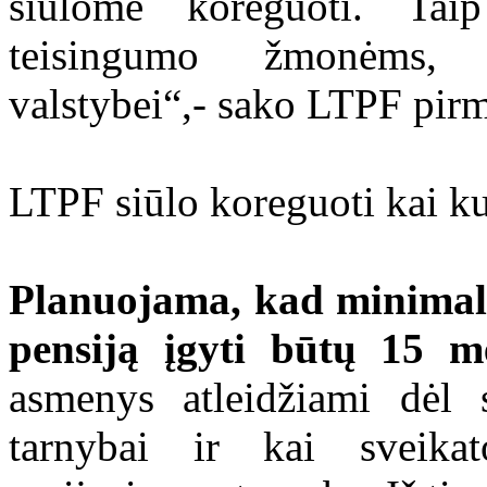
siūlome koreguoti. Tai
teisingumo žmonėms, g
valstybei“,- sako LTPF pir
LTPF siūlo koreguoti kai 
Planuojama, kad minimalus
pensiją įgyti būtų 15 m
asmenys atleidžiami dėl 
tarnybai ir kai sveikat