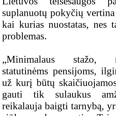
Lietuvos teisėsaugos pa
suplanuotų pokyčių vertina 
kai kurias nuostatas, nes 
problemas.
„Minimalaus stažo, r
statutinėms pensijoms, ilgi
už kurį būtų skaičiuojamos
gauti tik sulaukus amž
reikalauja baigti tarnybą, y