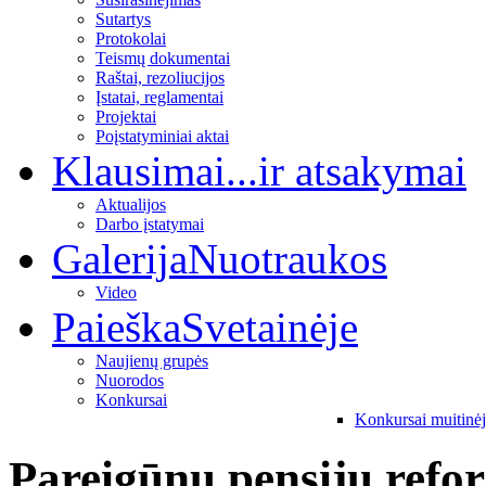
Sutartys
Protokolai
Teismų dokumentai
Raštai, rezoliucijos
Įstatai, reglamentai
Projektai
Poįstatyminiai aktai
Klausimai
...ir atsakymai
Aktualijos
Darbo įstatymai
Galerija
Nuotraukos
Video
Paieška
Svetainėje
Naujienų grupės
Nuorodos
Konkursai
Konkursai muitinė
Pareigūnų pensijų refor