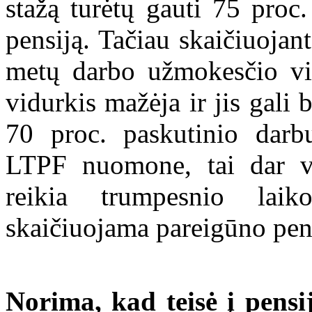
stažą turėtų gauti 75 pro
pensiją. Tačiau skaičiuojan
metų darbo užmokesčio vi
vidurkis mažėja ir jis gali
70 proc. paskutinio darb
LTPF nuomone, tai dar v
reikia trumpesnio laik
skaičiuojama pareigūno pens
Norima, kad teisė į pens