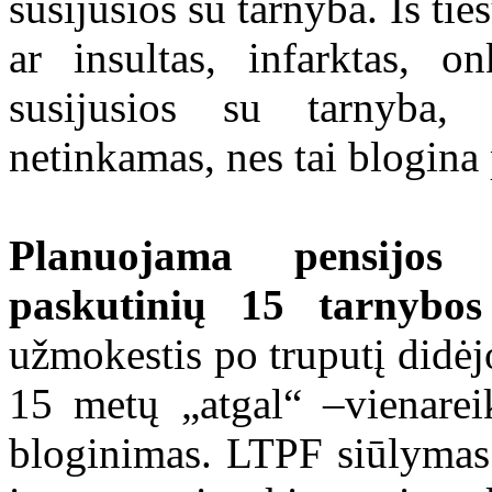
susijusios su tarnyba. Iš tie
ar insultas, infarktas, on
susijusios su tarnyba,
netinkamas, nes tai blogina
Planuojama pensijos 
paskutinių 15 tarnybos
užmokestis po truputį didė
15 metų „atgal“ –vienarei
bloginimas. LTPF siūlymas 