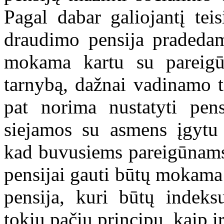
Pagal dabar galiojantį teis
draudimo pensija pradeda
mokama kartu su pareigū
tarnybą, dažnai vadinamo t
pat norima nustatyti pens
siejamos su asmens įgytu 
kad buvusiems pareigūnams,
pensijai gauti būtų mokama
pensija, kuri būtų indeks
tokiu pačiu principu, kaip ir