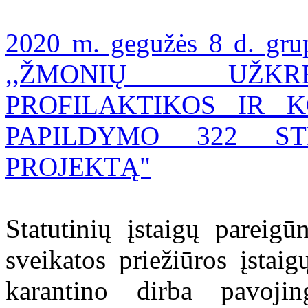
2020 m. gegužės 8 d. grup
,,ŽMONIŲ UŽKR
PROFILAKTIKOS IR 
PAPILDYMO 322 ST
PROJEKTĄ"
Statutinių įstaigų pareigū
sveikatos priežiūros įstai
karantino dirba pavoji