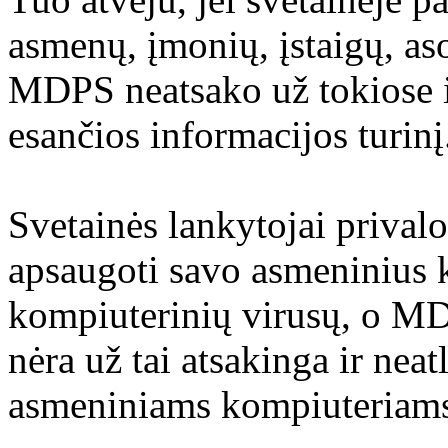
asmenų, įmonių, įstaigų, aso
MDPS neatsako už tokiose i
esančios informacijos turinį
Svetainės lankytojai prival
apsaugoti savo asmeninius 
kompiuterinių virusų, o M
nėra už tai atsakinga ir nea
asmeniniams kompiuteriams 