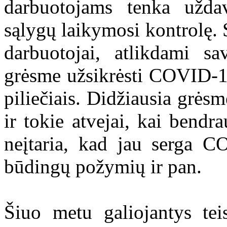
darbuotojams tenka uždav
sąlygų laikymosi kontrolę. S
darbuotojai, atlikdami sa
grėsme užsikrėsti COVID-19
piliečiais. Didžiausia grėsm
ir tokie atvejai, kai bendr
neįtaria, kad jau serga C
būdingų požymių ir pan.
Šiuo metu galiojantys tei