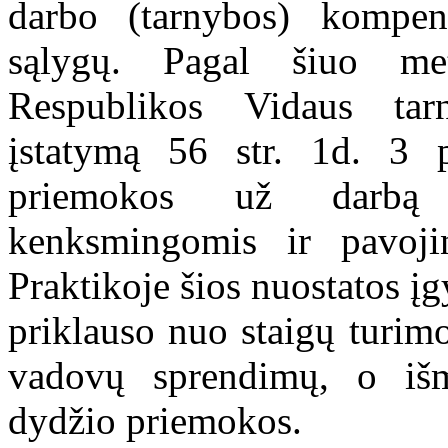
darbo (tarnybos) kompen
sąlygų. Pagal šiuo met
Respublikos Vidaus tar
įstatymą 56 str. 1d. 3
priemokos už darbą 
kenksmingomis ir pavoji
Praktikoje šios nuostatos į
priklauso nuo staigų turimo
vadovų sprendimų, o išm
dydžio priemokos.