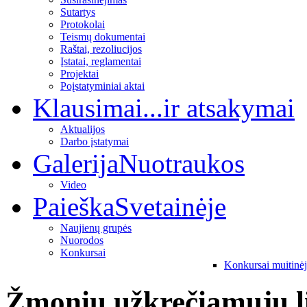
Sutartys
Protokolai
Teismų dokumentai
Raštai, rezoliucijos
Įstatai, reglamentai
Projektai
Poįstatyminiai aktai
Klausimai
...ir atsakymai
Aktualijos
Darbo įstatymai
Galerija
Nuotraukos
Video
Paieška
Svetainėje
Naujienų grupės
Nuorodos
Konkursai
Konkursai muitinė
Žmonių užkrečiamųjų lig