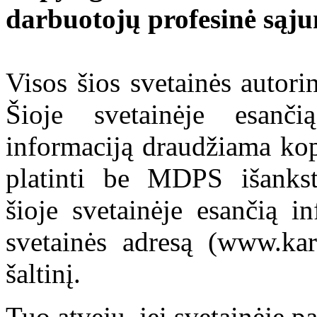
darbuotojų profesinė sąj
Visos šios svetainės autor
Šioje svetainėje esanči
informaciją draudžiama kop
platinti be MDPS išankst
šioje svetainėje esančią i
svetainės adresą (www.kar
šaltinį.
Tuo atveju, jei svetainėje p