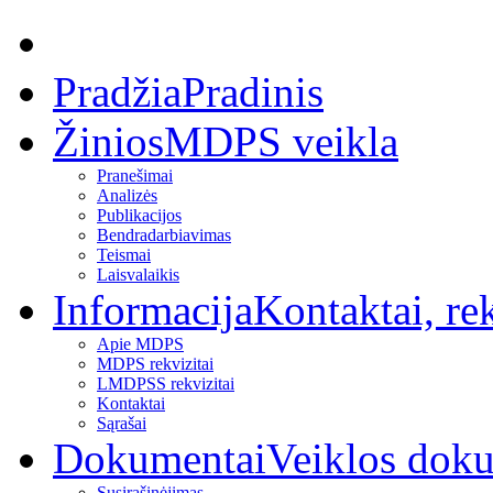
Pradžia
Pradinis
Žinios
MDPS veikla
Pranešimai
Analizės
Publikacijos
Bendradarbiavimas
Teismai
Laisvalaikis
Informacija
Kontaktai, rek
Apie MDPS
MDPS rekvizitai
LMDPSS rekvizitai
Kontaktai
Sąrašai
Dokumentai
Veiklos dok
Susirašinėjimas