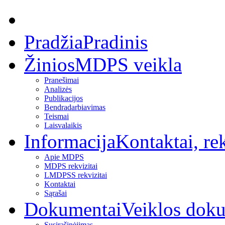
Pradžia
Pradinis
Žinios
MDPS veikla
Pranešimai
Analizės
Publikacijos
Bendradarbiavimas
Teismai
Laisvalaikis
Informacija
Kontaktai, rek
Apie MDPS
MDPS rekvizitai
LMDPSS rekvizitai
Kontaktai
Sąrašai
Dokumentai
Veiklos dok
Susirašinėjimas