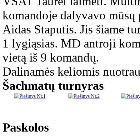
VSAT Taurei laimėti. Muiti
komandoje dalyvavo mūsų p
Aidas Staputis. Jis šiame tu
1 lygiąsias. MD antroji ko
vietą iš 9 komandų.
Dalinamės keliomis nuotrau
Šachmatų turnyras
Paskolos