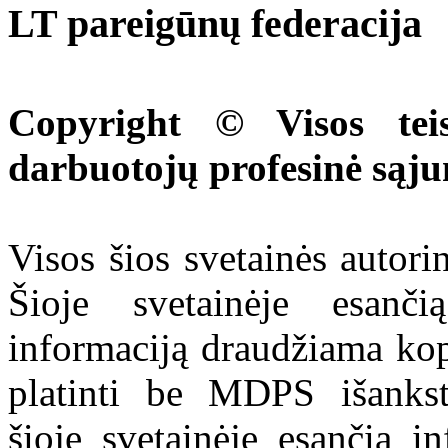
LT pareigūnų federacija
Copyright © Visos tei
darbuotojų profesinė sąj
Visos šios svetainės autor
Šioje svetainėje esanči
informaciją draudžiama kop
platinti be MDPS išankst
šioje svetainėje esančią i