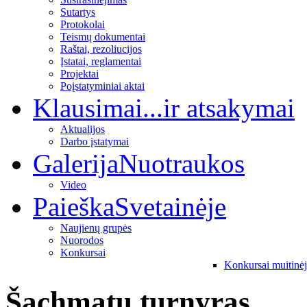
Sutartys
Protokolai
Teismų dokumentai
Raštai, rezoliucijos
Įstatai, reglamentai
Projektai
Poįstatyminiai aktai
Klausimai
...ir atsakymai
Aktualijos
Darbo įstatymai
Galerija
Nuotraukos
Video
Paieška
Svetainėje
Naujienų grupės
Nuorodos
Konkursai
Konkursai muitinė
Šachmatų turnyras