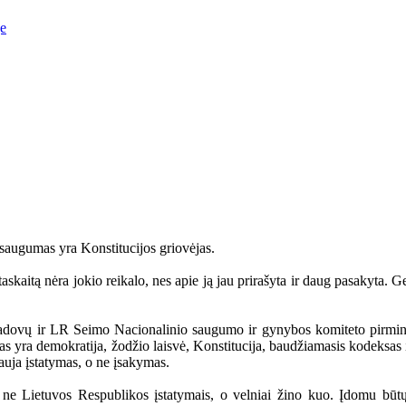
je
 saugumas yra Konstitucijos griovėjas.
itą nėra jokio reikalo, nes apie ją jau prirašyta ir daug pasakyta. Ger
vadovų ir LR Seimo Nacionalinio saugumo ir gynybos komiteto pirmin
yra demokratija, žodžio laisvė, Konstitucija, baudžiamasis kodeksas ir
auja įstatymas, o ne įsakymas.
e Lietuvos Respublikos įstatymais, o velniai žino kuo. Įdomu būtų su