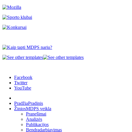
Facebook
Twitter
YouTube
Pradžia
Pradinis
Žinios
MDPS veikla
Pranešimai
Analizės
Publikacijos
Bendradarbiavimas