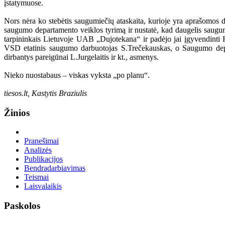
įstatymuose.
Nors nėra ko stebėtis saugumiečių ataskaita, kurioje yra aprašomos
saugumo departamento veiklos tyrimą ir nustatė, kad daugelis saugum
tarpininkais Lietuvoje UAB „Dujotekana“ ir padėjo jai įgyvendinti
VSD etatinis saugumo darbuotojas S.Trečekauskas, o Saugumo depa
dirbantys pareigūnai L.Jurgelaitis ir kt., asmenys.
Nieko nuostabaus – viskas vyksta „po planu“.
tiesos.lt, Kastytis Braziulis
Žinios
Pranešimai
Analizės
Publikacijos
Bendradarbiavimas
Teismai
Laisvalaikis
Paskolos