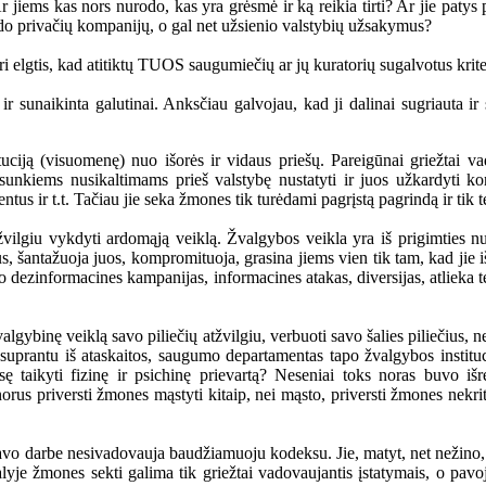
 jiems kas nors nurodo, kas yra grėsmė ir ką reikia tirti? Ar jie patys p
kdo privačių kompanijų, o gal net užsienio valstybių užsakymus?
turi elgtis, kad atitiktų TUOS saugumiečių ar jų kuratorių sugalvotus krite
r sunaikinta galutinai. Anksčiau galvojau, kad ji dalinai sugriauta ir
tuciją (visuomenę) nuo išorės ir vidaus priešų. Pareigūnai griežtai 
in sunkiems nusikaltimams prieš valstybę nustatyti ir juos užkardyti 
ntus ir t.t. Tačiau jie seka žmones tik turėdami pagrįstą pagrindą ir tik 
atžvilgiu vykdyti ardomąją veiklą. Žvalgybos veikla yra iš prigimties 
, šantažuoja juos, kompromituoja, grasina jiems vien tik tam, kad jie iš
dezinformacines kampanijas, informacines atakas, diversijas, atlieka te
ybinę veiklą savo piliečių atžvilgiu, verbuoti savo šalies piliečius, ne
ip suprantu iš ataskaitos, saugumo departamentas tapo žvalgybos insti
isę taikyti fizinę ir psichinę prievartą? Neseniai toks noras buvo iš
us priversti žmones mąstyti kitaip, nei mąsto, priversti žmones nekriti
savo darbe nesivadovauja baudžiamuoju kodeksu. Jie, matyt, net nežin
lyje žmones sekti galima tik griežtai vadovaujantis įstatymais, o pavo