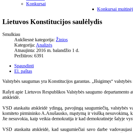
Konkursai
Konkursai muitinė
Lietuvos Konstitucijos saulėlydis
Smulkiau
Aukštesnė kategorija:
Žinios
Kategorija:
Analizės
Atnaujinta: 2016 m. balandžio 1 d.
Peržiūros: 6391
Spausdinti
El. paštas
Valstybės saugumas yra Konstitucijos garantas. „Išsigimęs“ valstybės
Rašyti apie Lietuvos Respublikos Valstybės saugumo departamento ataska
atskleidė.
VSD ataskaita atskleidė ydingą, pavojingą saugumiečių, valstybės 
komiteto pirmininko A.Anušausko, mąstymą ir visišką nesuvokimą, kas 
Jie nesuvokia, kaip veikia demokratija ir kad demokratinėje šalyje vyr
VSD ataskaita atskleidė, kad saugumiečiai savo darbe vadovaujasi n