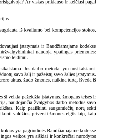
risigalvoja? Ar viskas priklauso ir keičiasi pagal
rijus.
 sugriauta iš kvailumo bei kompetencijos stokos,
vadovaujasi įstatymais ir Baudžiamajame kodekse
kontržvalgybininkai naudoja ypatingas priemones:
teismo leidimu.
nusikalstama. Jos darbo metodai yra nusikalstami.
duotų savo šalį ir pažeistų savo šalies įstatymus.
roro aktus, žudo žmones, naikina turtą, išveda iš
s ši veikla pažeidžia įstatymus, žmogaus teises ir
tucija, naudojančia žvalgybos darbo metodus savo
reikštas. Kaip paaiškinti saugumiečių norą sekti
kuoti valdžios, priversti žmones elgtis taip, kaip
o, kokios yra pagrindinės Baudžiamajame kodekse
jingos veikos yra aiškiai ir konkrečiai nurodytos