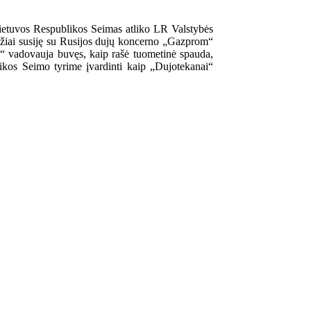
Lietuvos Respublikos Seimas atliko LR Valstybės
udžiai susiję su Rusijos dujų koncerno „Gazprom“
i“ vadovauja buvęs, kaip rašė tuometinė spauda,
kos Seimo tyrime įvardinti kaip „Dujotekanai“