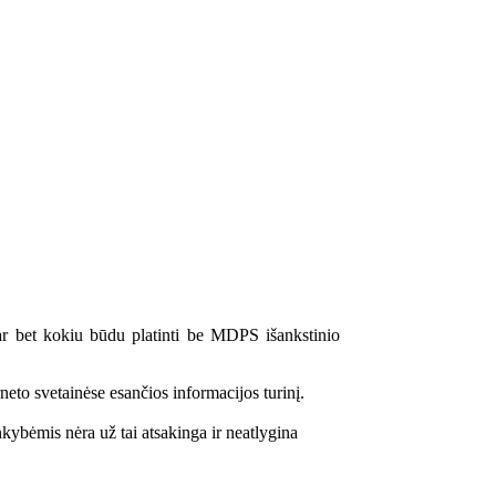
r/ar bet kokiu būdu platinti be MDPS išankstinio
neto svetainėse esančios informacijos turinį.
ybėmis nėra už tai atsakinga ir neatlygina