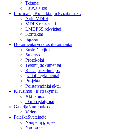
Teismai
Laisvalaikis
Informacija
Kontaktai, rekvizitai ir kt.
Apie MDPS
MDPS rekvizitai
LMDPSS rekvizitai
Kontaktai
Sąrašai
Dokumentai
Veiklos dokumentai
Susirašinėjimas
Sutartys
Protokolai
Teismų dokumentai
Raštai, rezoliucijos
Įstatai, reglamentai
Projektai
Poįstatyminiai aktai
Klausimai
...ir atsakymai
Aktualijos
Darbo įstatymai
Galerija
Nuotraukos
Video
Paieška
Svetainėje
Naujienų grupės
Nuorodos