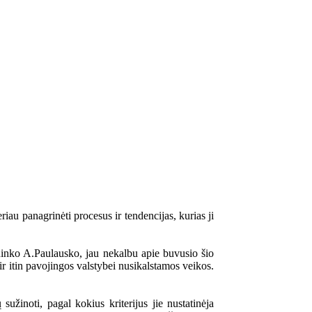
iau panagrinėti procesus ir tendencijas, kurias ji
inko A.Paulausko, jau nekalbu apie buvusio šio
 itin pavojingos valstybei nusikalstamos veikos.
žinoti, pagal kokius kriterijus jie nustatinėja