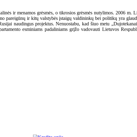
 dalinės ir menamos grėsmės, o tikrosios grėsmės nutylimos. 2006 m. 
o pareigūnų ir kitų valstybės įstaigų valdininkų bei politikų yra gla
 Rusijai naudingus projektus. Nenuostabu, kad šiuo metu „Dujotekana
rtamento esminiams padaliniams grįžo vadovauti Lietuvos Respubli