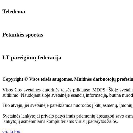
Teledema
Petankės sportas
LT pareigūnų federacija
Copyright © Visos teisės saugomos. Muitinės darbuotojų profes
Visos šios svetainės autorinės teisės priklauso MDPS. Šioje svetain
sutikimo. Naudojant šioje svetainėje esančią informaciją, būtina nurod
Tuo atveju, jei svetainėje pateikiamos nuorodos į kitų asmenų, įmonių,
Svetainės lankytojai privalo patys imtis priemonių apsaugoti savo as
lankytojų asmeniniams kompiuteriams virusų padarytos žalos.
Go to top