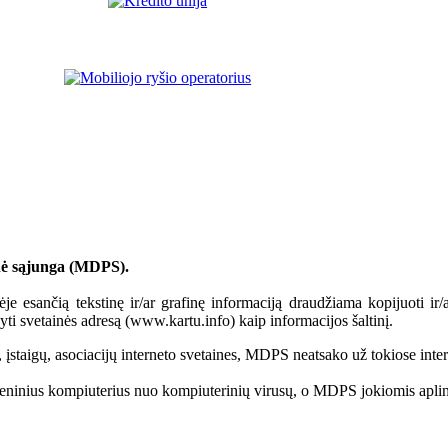
inė sąjunga (MDPS).
ėje esančią tekstinę ir/ar grafinę informaciją draudžiama kopijuoti i
yti svetainės adresą (www.kartu.info) kaip informacijos šaltinį.
 įstaigų, asociacijų interneto svetaines, MDPS neatsako už tokiose inter
meninius kompiuterius nuo kompiuterinių virusų, o MDPS jokiomis aplink