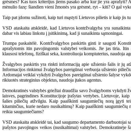
grėsmes? Kas tuos kriterijus jiems pasako arba kur jie yra aprašyti? Ar
mėnulio fazę: šiandien vieni žmonės yra grėsmė, ryt – kiti? O gal vy
Taip pat įdomu sužinoti, kaip turi mąstyti Lietuvos pilietis ir kaip jis 
VSD ataskaita atskleidė, kad Lietuvos kontržvalgyba yra sunaikinta i
dabar vis labiau linkstu į įsitikinimą, kad ji sunaikinta sąmoningai.
Trumpa paskaitėlė. Kontržvalgybos paskirtis ginti ir saugoti Konsti
aprašytomis itin pavojingomis valstybei veikomis. Jie jas tiria. It
klausosi telefonų, fiziškai seka, kontroliuoja kompiuterius, naudoja age
Žvalgybos paskirtis yra rinkti informaciją apie užsienio šalis ir jų 
Informacijos rinkimui žvalgybos pareigūnai verbuoja užsienio piliečius
Ardomajai veiklai vykdyti žvalgybos pareigūnai užsienio šalyse vykdo 
rikiuotės strateginius objektus, naudoja įtakos agentus.
Demokratinės valstybės griežtai draudžia savo žvalgyboms vykdyti žvalg
laisves, pagrindines Konstitucijoje įrašytas vertybes. Lietuvoje, ka
šalies piliečių atžvilgiu. Kaip paaiškinti saugumiečių norą įgyti te
kitaminčius, kurie nedaro nusikaltimų? Kaip paaiškinti saugumiečių nor
reikia saugumiečiams?
VSD ataskaita atskleidė tai, kad saugumo departamento darbuotojai 
įrašytos pavojingos veikos (nusikaltimai) valstybei. Demokratinėje ša